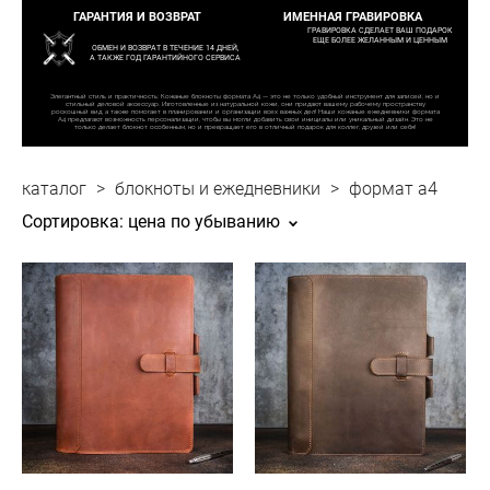
ГАРАНТИЯ И ВОЗВРАТ
ИМЕННАЯ ГРАВИРОВКА
ГРАВИРОВКА СДЕЛАЕТ ВАШ ПОДАРОК
ЕЩЕ БОЛЕЕ ЖЕЛАННЫМ И ЦЕННЫМ
ОБМЕН И ВОЗВРАТ В ТЕЧЕНИЕ 14 ДНЕЙ,
А ТАКЖЕ ГОД ГАРАНТИЙНОГО СЕРВИСА
Элегантный стиль и практичность: Кожаные блокноты формата A4 — это не только удобный инструмент для записей, но и
стильный деловой аксессуар. Изготовленные из натуральной кожи, они придают вашему рабочему пространству
роскошный вид, а также помогает в планировании и организации всех важных дел! Наши кожаные ежедневники формата
A4 предлагают возможность персонализации, чтобы вы могли добавить свои инициалы или уникальный дизайн. Это не
только делает блокнот особенным, но и превращает его в отличный подарок для коллег, друзей или себя!
каталог
>
блокноты и ежедневники
>
формат а4
Сортировка:
цена по убыванию