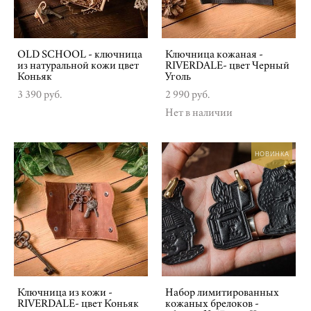
OLD SCHOOL - ключница
Ключница кожаная -
из натуральной кожи цвет
RIVERDALE- цвет Черный
Коньяк
Уголь
3 390 pуб.
2 990 pуб.
Нет в наличии
НОВИНКА
Ключница из кожи -
Набор лимитированных
RIVERDALE- цвет Коньяк
кожаных брелоков -