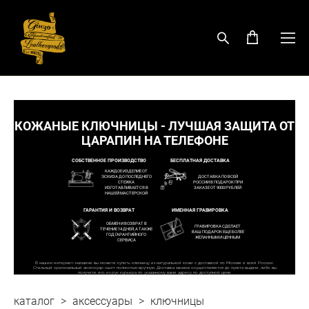
КОЖАНЫЕ КЛЮЧНИЦЫ - ЛУЧШАЯ ЗАЩИТА ОТ
ЦАРАПИН НА ТЕЛЕФОНЕ
СОБСТВЕННОЕ ПРОИЗВОДСТВО
БЕСПЛАТНАЯ ДОСТАВКА
КАЖДОЕ ИЗДЕЛИЕ ОТ
ЭСКИЗА ДО ПОСЛЕДНЕГО
ДОСТАВКА ПО ВСЕЙ
СТЕЖКА
РОССИИ В ПОДАРОК ПРИ
ИЗГОТАВЛИВАЕТСЯ В
ЗАКАЗЕ ОТ 9000 РУБЛЕЙ
НАШЕЙ МАСТЕРСКОЙ
ГАРАНТИЯ И ВОЗВРАТ
ИМЕННАЯ ГРАВИРОВКА
ОБМЕН И ВОЗВРАТ В
ГРАВИРОВКА СДЕЛАЕТ
ТЕЧЕНИЕ 14 ДНЕЙ, А ТАКЖЕ
ВАШ ПОДАРОК ЕЩЕ БОЛЕЕ
ГОД ГАРАНТИЙНОГО
ЖЕЛАННЫМ И ЦЕННЫМ
СЕРВИСА
В нашем интернет-магазине вы можете купить ключницу из натуральной кожи с доставкой по Москве и всей России.
Стильный оригинальный аксессуар сшит полностью вручную. Доставка заказов осуществляется до пункта выдачи, либо вы
получите его из рук курьера по указанному вами адресу по доступной цене.
каталог
>
аксессуары
>
ключницы