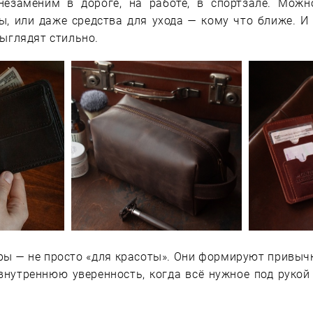
незаменим в дороге, на работе, в спортзале. Можн
, или даже средства для ухода — кому что ближе. И 
ыглядят стильно.
ы — не просто «для красоты». Они формируют привычк
 внутреннюю уверенность, когда всё нужное под рукой