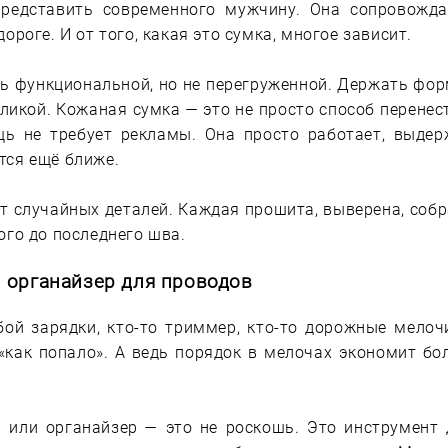
редставить современного мужчину. Она сопровожда
ороге. И от того, какая это сумка, многое зависит.
ь функциональной, но не перегруженной. Держать форм
зликой. Кожаная сумка — это не просто способ перенес
щь не требует рекламы. Она просто работает, выдер
тся ещё ближе.
т случайных деталей. Каждая прошита, выверена, соб
ого до последнего шва.
 органайзер для проводов
бой зарядки, кто-то триммер, кто-то дорожные мелоч
 «как попало». А ведь порядок в мелочах экономит бо
 или органайзер — это не роскошь. Это инструмент д