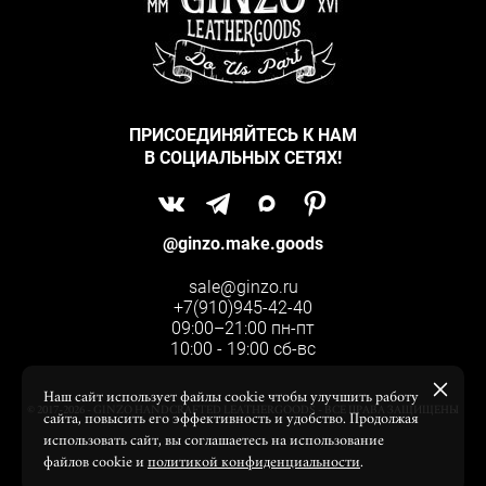
ПРИСОЕДИНЯЙТЕСЬ К НАМ
В СОЦИАЛЬНЫХ СЕТЯХ!
@ginzo.make.goods
sale@ginzo.ru
+7(910)945-42-40
09:00–21:00 пн-пт
10:00 - 19:00 сб-вс
Наш сайт использует файлы cookie чтобы улучшить работу
© 2017-2026 - GINZO HANDCRAFTED LEATHERGOODS - ВСЕ ПРАВА ЗАЩИЩЕНЫ
сайта, повысить его эффективность и удобство. Продолжая
использовать сайт, вы соглашаетесь на использование
файлов cookie и
политикой конфиденциальности
.
сайт от vigbo