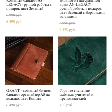
Кожаный блокнот А5 -
Блокнот из натуральной
LEGACY- ручной работы в
кожи А5 -LEGACY-
подарок цвет Зеленый
ручной работы в подарок
цвет Зеленый с Бордовыми
6 990 pуб.
вставками
6 490 pуб.
6 990 pуб.
6 490 pуб.
GRANT - кожаный бизнес
Горячее тиснение
блокнот органайзер А5 на
эмблемы учителей и
кольцах цвет Коньяк
преподавателей
6 490 pуб.
450 pуб.