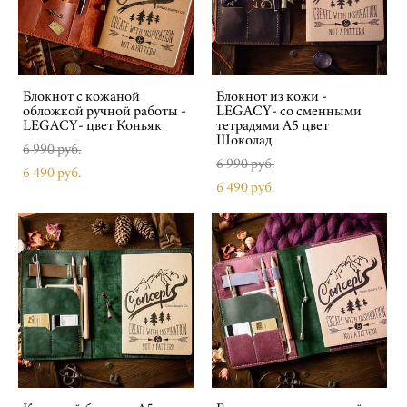
Блокнот с кожаной
Блокнот из кожи -
обложкой ручной работы -
LEGACY- со сменными
LEGACY- цвет Коньяк
тетрадями А5 цвет
Шоколад
6 990 pуб.
6 990 pуб.
6 490 pуб.
6 490 pуб.