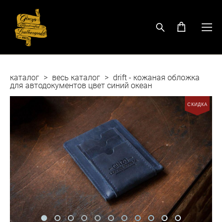
каталог
>
весь каталог
>
drift - кожаная обложка
для автодокументов цвет синий океан
СКИДКА